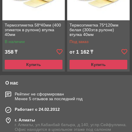
Термоэтикетка 58*40мм (400
Термоэтикетка 75*120мм
этикеток в рулоне) втулка
белая (300эт.в рулоне)
40мм
втулка 40мм
В наличии
Под заказ
358
1 162
₸
от
₸
Купить
Купить
О нас
Рейтинг не сформирован
Менее 5 отзывов за последний год
Работает с 24.02.2012
г. Алматы
г. Алматы, ул.Кабанбай батыра, д.140, уг.пр.Сейфуллина.
Офис находится в цокольном этаже под салоном