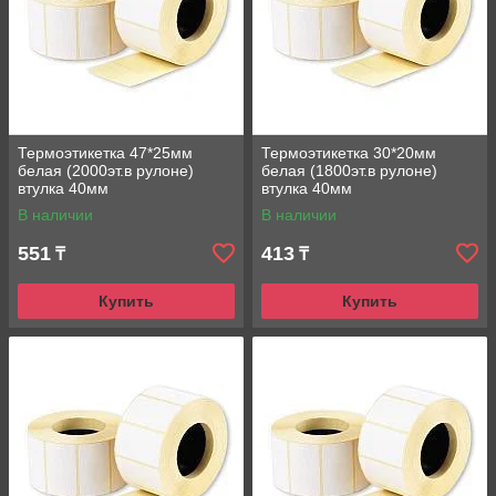
Термоэтикетка 47*25мм
Термоэтикетка 30*20мм
белая (2000эт.в рулоне)
белая (1800эт.в рулоне)
втулка 40мм
втулка 40мм
В наличии
В наличии
551
413
₸
₸
Купить
Купить