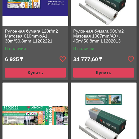
Рулонная бумага 120г/m2
Рулонная бумага 90г/m2
Матовая 610mmx/A1,
Матовая 1067mm/A0+,
30m*50,8mm L1202221
45m*50,8mm L1202013
Lomond струйная печать
Premium струйная печать
В наличии
В наличии
6 925
34 777,60
₸
₸
Купить
Купить