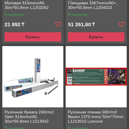
Матовая 914mmx/A0,
Глянцевая 1067mmx/A0+,
30m*50,8mm L1202062
30m*50,8mm L1204023
Lomond струйная печать
Lomond струйная печать
В наличии
В наличии
21 892
51 261,60
₸
₸
Купить
Купить
Рулонная бумага 240г/m2
Рулонная пленка 500г/m2
Satin 914mmx/A0,
Винил 1370 mmx/ 50m*75mm
30m*50,8mm L1213042
L1213015 Lomond
Lomond сольвентная печать
сольвентная печать
В наличии
В наличии