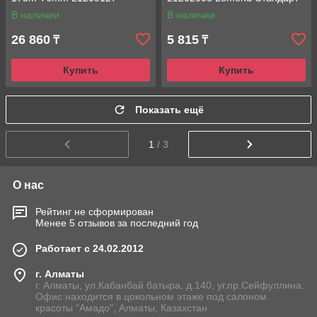
Lomond Premium
струйная печать
В наличии
В наличии
универсальная печать
26 860
5 815
₸
₸
Купить
Купить
Показать ещё
1
/ 3
О нас
Рейтинг не сформирован
Менее 5 отзывов за последний год
Работает с 24.02.2012
г. Алматы
г. Алматы, ул.Кабанбай батыра, д.140, уг.пр.Сейфуллина.
Офис находится в цокольном этаже под салоном
красоты "Амадо", Алматы, Казахстан