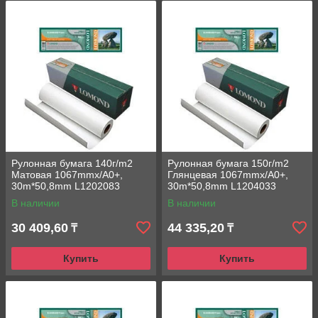
Рулонная бумага 140г/m2
Рулонная бумага 150г/m2
Матовая 1067mmx/A0+,
Глянцевая 1067mmx/A0+,
30m*50,8mm L1202083
30m*50,8mm L1204033
Lomond струйная печать
Lomond струйная печать
В наличии
В наличии
водными чернилами
30 409,60
44 335,20
₸
₸
Купить
Купить