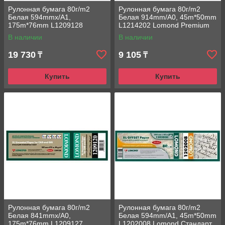
Рулонная бумага 80г/m2
Рулонная бумага 80г/m2
Белая 594mmx/A1,
Белая 914mm/A0, 45m*50mm
175m*76mm L1209128
L1214202 Lomond Premium
Lomond Premium
универсальная печать
В наличии
В наличии
универсальная печать
19 730
9 105
₸
₸
Купить
Купить
Рулонная бумага 80г/m2
Рулонная бумага 80г/m2
Белая 841mmx/A0,
Белая 594mm/A1, 45m*50mm
175m*76mm L1209127
L1202008 Lomond Стандарт