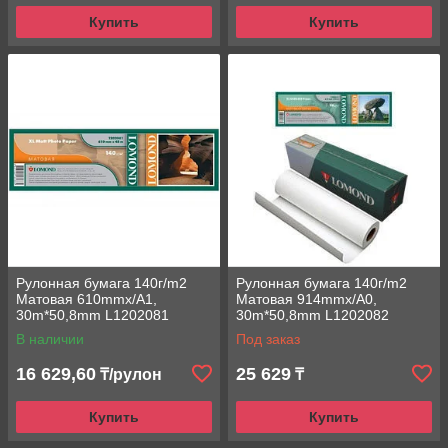
Купить
Купить
Рулонная бумага 140г/m2
Рулонная бумага 140г/m2
Матовая 610mmx/A1,
Матовая 914mmx/A0,
30m*50,8mm L1202081
30m*50,8mm L1202082
Lomond струйная печать
Lomond струйная печать
В наличии
Под заказ
16 629,60
25 629
₸/рулон
₸
Купить
Купить