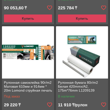
90 053,60
225 784
₸
₸
Купить
Купить
Рулонная самоклейка 90г/m2
Рулонная бумага 80г/m2
Матовая 610мм и 914мм *
Белая 420mmx/A2,
20m Lomond струйная печать
175m*76mm L1209139
Lomond Стандарт струйная
Под заказ
В наличии
печать
29 220
11 910
₸
₸/рулон