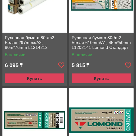
Рулонная бумага 80г/m2
Рулонная бумага 80г/m2
Белая 297mmx/A3,
Белая 610mm/A1, 45m*50mm
80m*76mm L1214212
L1202141 Lomond Стандарт
Lomond Premium
струйная печать
В наличии
В наличии
универсальная печать
6 095
5 815
₸
₸
Купить
Купить