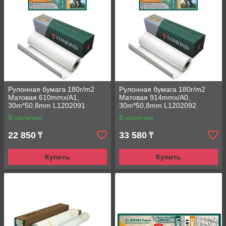
Рулонная бумага 180г/m2
Рулонная бумага 180г/m2
Матовая 610mmx/A1,
Матовая 914mmx/A0,
30m*50,8mm L1202091
30m*50,8mm L1202092
Lomond струйная печать
Lomond струйная печать
В наличии
В наличии
22 850
33 580
₸
₸
Купить
Купить