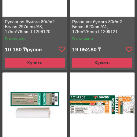
Рулонная бумага 80г/m2
Рулонная бумага 80г/m2
Белая 297mmx/A3,
Белая 620mm/A1,
175m*76mm L1209120
175m*76mm L1209121
Lomond Premium
Lomond Premium
В наличии
В наличии
универсальная печать
универсальная печать
10 180
19 052,80
₸/рулон
₸
Купить
Купить