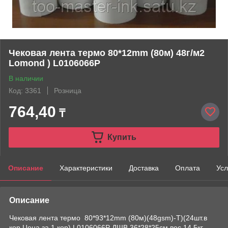
Чековая лента термо 80*12mm (80м) 48г/м2
Lomond ) L0106066Р
В наличии
Код: 3361
Розница
764,40
₸
Купить
Описание
Характеристики
Доставка
Оплата
Усл
Описание
Чековая лента термо 80*93*12mm (80м)(48gsm)-Т)(24шт.в
кор,Цена за 1 кор) L0106066Р ДШВ 36*28*25см,вес 14,5кг