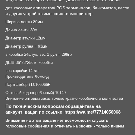
для кассовых аппаратов/ POS терминалов, банкоматов, весов
и других устройств имеющих термопринтер.
Ширина ленты 80мм
Длина ленты 80м
Диаметр втулки 12мм
Диаметр рулна = 93мм
в коробке 24штук, вес 1 рул = 299гр
ДШВ 36*28*25см коробки
вес коробки 14,5кг
Производитель Ломонд
Партнамбер ) L0106066Р
Оптовый код (коробочный) 10149
Внимание оптовый заказ только кратно коробочного количества
По техническим вопросам обращайтеsь на
аккаунт
вацап по ссылке
https
://
wa
.
me
/77714056068
Внимание на этом вацапе нет возможности слушать
голосовые сообщения и отвечать на звонки - только пишем