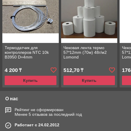
Термодатчик для
Чековая лента термо
Чеко
контроллеров NTC 10k
57*12mm (70м) 48г/м2
57*1
B3950 D=4mm
Lomond
Lom
L=80мм*2м,
водонепроницаемый
4 200
512,70
176
₸
₸
Купить
Купить
О нас
Рейтинг не сформирован
Менее 5 отзывов за последний год
Работает с 24.02.2012