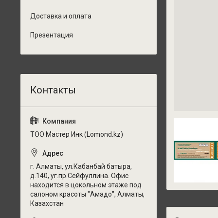
Доставка и оплата
Презентация
ТОО Мастер Инк (Lomond.kz)
г. Алматы, ул.Кабанбай батыра,
д.140, уг.пр.Сейфуллина. Офис
находится в цокольном этаже под
салоном красоты "Амадо", Алматы,
Казахстан