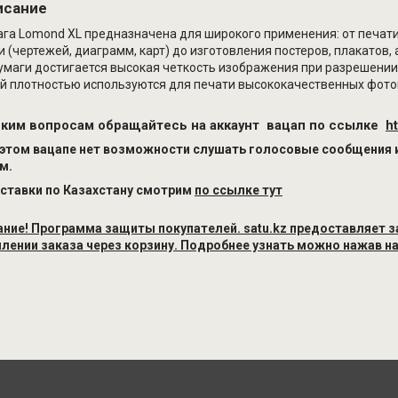
исание
га Lomond XL предназначена для широкого применения: от печати
 (чертежей, диаграмм, карт) до изготовления постеров, плакатов, 
бумаги достигается высокая четкость изображения при разрешении 
й плотностью используются для печати высококачественных фото
ским вопросам обращайтесь на аккаунт
вацап по ссылке
h
 этом вацапе нет возможности слушать голосовые сообщения и 
м.
ставки по Казахстану смотрим
по ссылке тут
ние! Программа защиты покупателей.
satu.kz предоставляет 
лении заказа через корзину.
Подробнее узнать можно нажав на