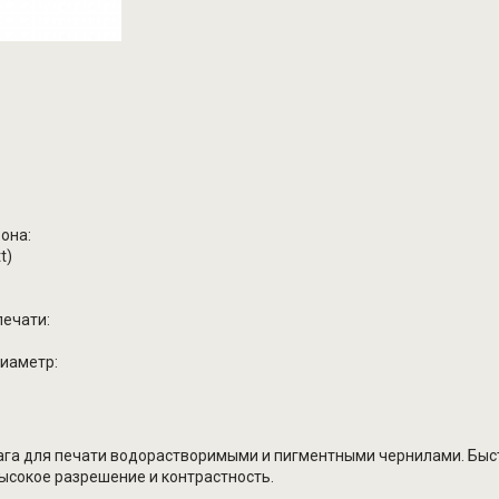
рона:
t)
печати:
диаметр:
га для печати водорастворимыми и пигментными чернилами. Быс
ысокое разрешение и контрастность.