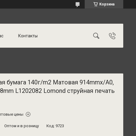
Корзина
ас
Контакты
ая бумага 140г/m2 Матовая 914mmx/A0,
,8mm L1202082 Lomond струйная печать
птовые цены
Оптом и в розницу
Код:
9723