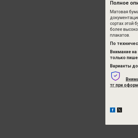
Полное оп
Матовая бума
документации
сортах этой 
более высоко
плакатов.
По техниче
Внимание на
только пише
Варианты до
Внима
тг
при оформ