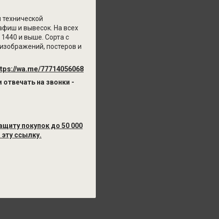
 технической
афиш и вывесок. На всех
1440 и выше. Сорта с
изображений, постеров и
ttps
://
wa
.
me
/77714056068
отвечать на звонки -
защиту покупок до
50 000
 эту ссылку.